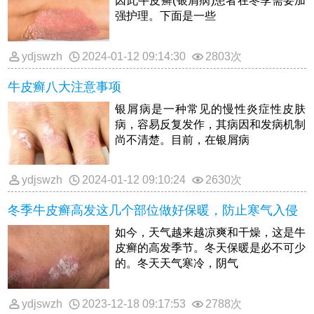
因此牛皮癣(银屑病)患者在冬季需要加
强护理。下面是一些
ydjswzh
2024-01-12 09:14:30
2803次
牛皮癣八大注意事项
银屑病是一种常见的慢性炎症性皮肤
病，容易反复发作，其病因和发病机制
尚不清楚。目前，在银屑病
ydjswzh
2024-01-12 09:10:24
2630次
冬季牛皮癣高发这几个部位做好保暖，防止寒气入侵
如今，天气越来越凉爽和干燥，这是牛
皮癣的高发季节。冬天保暖是必不可少
的。冬天天气寒冷，阴气
ydjswzh
2023-12-18 09:17:53
2788次