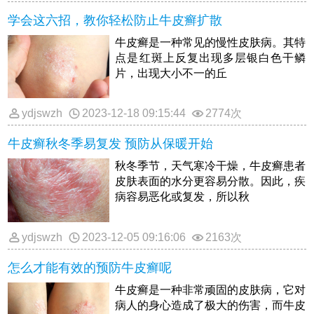
学会这六招，教你轻松防止牛皮癣扩散
牛皮癣是一种常见的慢性皮肤病。其特
点是红斑上反复出现多层银白色干鳞
片，出现大小不一的丘
ydjswzh
2023-12-18 09:15:44
2774次
牛皮癣秋冬季易复发 预防从保暖开始
秋冬季节，天气寒冷干燥，牛皮癣患者
皮肤表面的水分更容易分散。因此，疾
病容易恶化或复发，所以秋
ydjswzh
2023-12-05 09:16:06
2163次
怎么才能有效的预防牛皮癣呢
牛皮癣是一种非常顽固的皮肤病，它对
病人的身心造成了极大的伤害，而牛皮