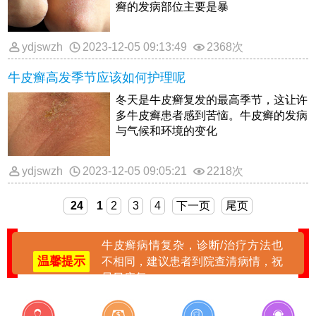
癣的发病部位主要是暴
ydjswzh
2023-12-05 09:13:49
2368次
牛皮癣高发季节应该如何护理呢
冬天是牛皮癣复发的最高季节，这让许
多牛皮癣患者感到苦恼。牛皮癣的发病
与气候和环境的变化
ydjswzh
2023-12-05 09:05:21
2218次
24
1
2
3
4
下一页
尾页
牛皮癣病情复杂，诊断/治疗方法也
温馨提示
不相同，建议患者到院查清病情，祝
早日康复。