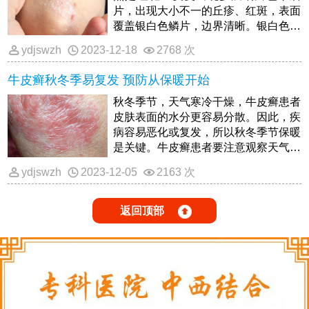
保暖工作？
片，出现大小不一的丘疹、红斑，表面
覆盖银白色鳞片，边界清晰。银白色鳞
片剥落后会有出血点。发生在头皮、四
ydjswzh
2023-12-18
2768 次
肢和背部。
牛皮癣秋冬季易复发 预防从保暖开始
秋冬季节，天气寒冷干燥，牛皮癣患者
皮肤表面的水分更容易分散。因此，疾
病容易恶化或复发，所以秋冬季节保暖
是关键。牛皮癣患者要注意观察天气变
化，及时添加衣物，防止感冒和牛皮癣
ydjswzh
2023-12-05
2163 次
复发。
返回顶部