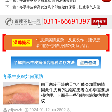
上一篇：
牛皮癣秋冬季易复发 预防从保暖开始
下一篇：
冬季牛皮癣高发这几个部位做好保暖，防止寒气入侵
牛皮癣病情复杂，反复发作，建议患
温馨提示
者到院根据自身情况对症治疗。
冬季牛皮癣如何预防
由于寒冷干燥的天气可能会加重病情，
因此牛皮癣(银屑病)患者在冬季需要加
强护理。下面是一些预防措施和护理建
议：
ydjswzh
2024-01-12
2802 次