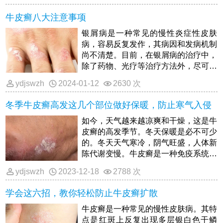
牛皮癣八大注意事项
银屑病是一种常见的慢性炎症性皮肤
病，容易反复发作，其病因和发病机制
尚不清楚。目前，在银屑病的治疗中，
除了药物、光疗等治疗方法外，尽可能
去除日常生活中可能的诱发和加重因
ydjswzh
2024-01-12
2630 次
素，对银屑病的防治具有重要意义。
冬季牛皮癣高发这几个部位做好保暖，防止寒气入侵
如今，天气越来越凉爽和干燥，这是牛
皮癣的高发季节。冬天保暖是必不可少
的。冬天天气寒冷，阴气旺盛，人体新
陈代谢变慢。牛皮癣是一种免疫系统疾
病，患者的身体抵抗力往往较差。如果
ydjswzh
2023-12-18
2788 次
冬天没有采取好的保暖措施，牛皮癣很
容易在冬天加重。病人必须做好皮肤保
学会这六招，教你轻松防止牛皮癣扩散
湿和锁水工作，防止病情恶化，特别是
要做好身体相关部位的保暖工作。所
牛皮癣是一种常见的慢性皮肤病。其特
以，冬天牛皮癣病人要做好哪些部位的
点是红斑上反复出现多层银白色干鳞