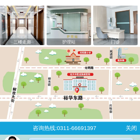
三楼走廊
护理站
门诊
咨询热线:0311-66691397
关闭
石家庄桥西区裕华东路7号