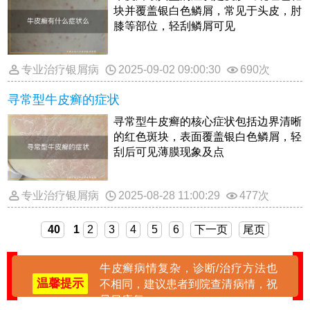
块并覆盖银白色鳞屑，常见于头皮，肘
膝等部位，轻刮鳞屑可见
专业治疗银屑病
2025-09-02 09:00:30
690次
寻常型牛皮癣的症状
寻常型牛皮癣的核心症状包括边界清晰
的红色斑块，表面覆盖银白色鳞屑，轻
刮后可见薄膜现象及点
专业治疗银屑病
2025-08-28 11:00:29
477次
40
1
2
3
4
5
6
下一页
尾页
牛皮癣病情复杂，诊断/治疗方法也
温馨提示
不相同，建议患者到院查清病情，祝
早日康复。