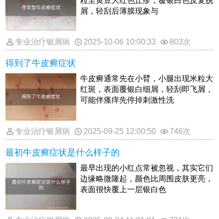
粒至黄豆大红色丘疹，覆银白色反复脱
屑，轻刮后薄膜现象与
专业治疗银屑病
2025-10-06 10:00:33
803次
得到了牛皮癣症状
牛皮癣通常先在小臂，小腿出现米粒大
红斑，表面覆银白细屑，轻刮即飞屑，
可能伴瘙痒先停掉刺激性洗
专业治疗银屑病
2025-09-25 12:00:50
746次
最初牛皮癣症状是什么样子的
最早出现的小红点常被忽视，其实它们
边缘略微隆起，颜色比周围皮肤更亮，
表面很快覆上一层银白色