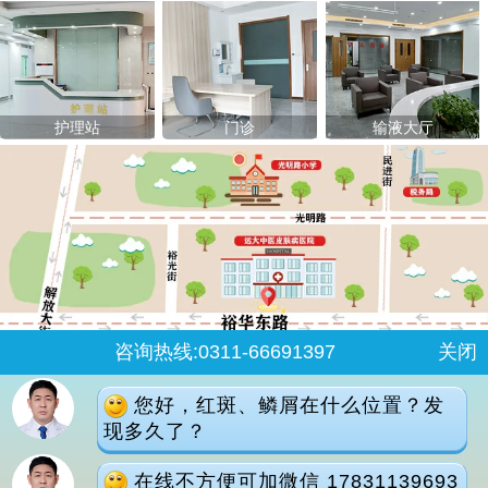
门诊
输液大厅
大厅
咨询热线:0311-66691397
关闭
您好，红斑、鳞屑在什么位置？发
现多久了？
石家庄桥西区裕华东路7号
在线不方便可加微信 17831139693