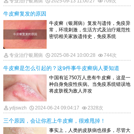
专业治疗银屑病
2025-09-13 11:00:27
709次
牛皮癣复发的原因
牛皮癣（银屑病）复发与遗传，免疫异
常，环境刺激，生活方式及治疗规范性
密切相关家族遗传史，免疫系统
专业治疗银屑病
2025-08-24 10:00:28
744次
牛皮癣是怎么引起的？这9件事牛皮癣病人要知道
中国有近750万人患有牛皮癣，这是一
种自身免疫性疾病。当免疫系统错误地
将皮肤视为敌人并攻
ydjswzh
2024-06-24 09:04:17
2328次
三个原因，会让你惹上牛皮癣，很难甩掉！
事实上，人类的皮肤病也很多，尽管大