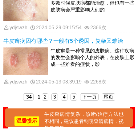
多数时候皮肤病都能治愈，但也有一些
皮肤病会严重影响人们的
ydjswzh
2024-05-29 09:15:54
2366次
牛皮癣病因有哪些？一般有5个诱因，复杂又难治
牛皮癣是一种常见的皮肤病。这种疾病
的发生会影响个人的外表，在皮肤上形
成一些难看的症状，影
ydjswzh
2024-05-13 08:39:19
2268次
34
1
2
3
4
5
下一页
尾页
牛皮癣病情复杂，诊断/治疗方法也
温馨提示
不相同，建议患者到院查清病情，祝
早日康复。