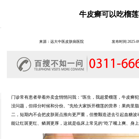
牛皮癣可以吃榴莲
来源：远大中医皮肤病医院
发布时间:2025-09-2
门诊常有患者举着外卖盒悄悄问我：“医生，我超爱榴莲，牛皮癣犯
没问题，但得分时候和分份。”先给大家拆开榴莲的营养：果肉里
二，短期内不会把皮肤斑点推向更严重，但整颗造进去引起血糖波
能让红斑更红、鳞屑更厚，这就是临床上常见的“吃了嘴上爽、身上