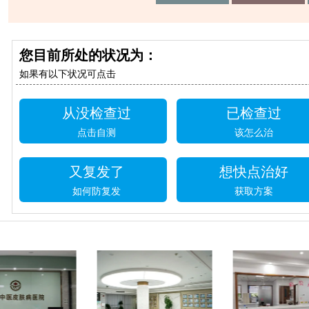
您目前所处的状况为：
如果有以下状况可点击
从没检查过
已检查过
点击自测
该怎么治
又复发了
想快点治好
如何防复发
获取方案