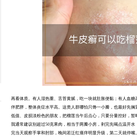
再看体质。有人湿热重、舌苔黄腻，吃一块就肚胀便黏；有人血糖
伴肥胖，整体炎症水平高。这类人群哪怕只馋一小瓣，也最好先搁
低值、皮损淡粉色的朋友，把榴莲当午后点心，只要分量控好，暂
我通常建议别超过50克果肉，相当于两瓣小房，剥完先喝点温开水
完当天观察手掌和肘部，晚间若泛红瘙痒明显升级，第二天就停嘴