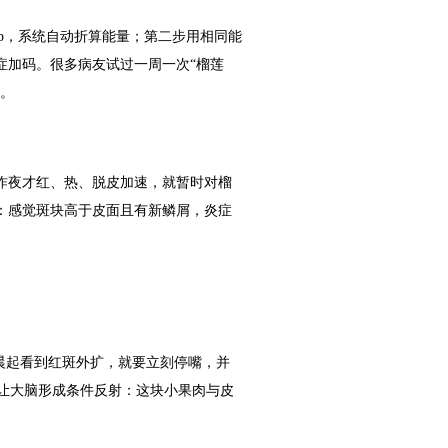
p，系统自动折算能量；第二步用相同能
症加码。很多病友试过一周一次“榴莲
损。
昨夜才红、热、脱皮加速，就暂时对榴
：感觉斑块高于皮面且有新鳞屑，炎症
者晨起看到红斑外扩，就要立刻停嘴，并
在于让大脑形成条件反射：这块小果肉与皮