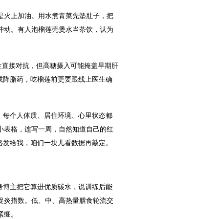
是火上加油。用水煮青菜先垫肚子，把
冲动。有人泡榴莲壳煲水当茶饮，认为
生直接对抗，但高糖摄入可能掩盖早期肝
或降脂药，吃榴莲前更要跟线上医生确
。每个人体质、居住环境、心里状态都
小表格，连写一周，自然知道自己的红
格发给我，咱们一块儿看数据再敲定。
身博主把它算进优质碳水，说训练后能
促炎指数。低、中、高热量膳食轮流交
紧绷。