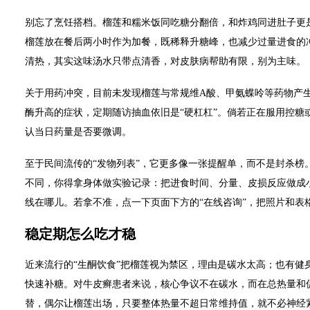
别忘了烹饪搭档。榴莲和糯米饭同吃糖分翻倍，和炸鸡同进肚子更
榴莲放在餐后两小时作为加餐，既稀释升糖峰，也减少过量进食的
清热，其实这味汤水只带点清香，对皮肤病帮助有限，别为主味。
关于用药冲突，目前未发现榴莲与常规维A酸、甲氨蝶呤等药物产
酶升高的症状，定期随访抽血依旧是“硬杠杠”。倘若正在服用控糖
认当日药量是否要微调。
至于民间流传的“发物列表”，它更多像一张提醒单，而不是封杀榜
不同，你得拿身体做实验记录：把进食时间、分量、皮损反应做成
线在哪儿。若拿不准，点一下页面下方的“在线咨询”，把照片和表
稳定期怎么吃才稳
近来流行的“生酮饮食”把榴莲视为禁区，理由是碳水太高；也有健
快速补糖。对牛皮癣患者来说，核心争议不在碳水，而在总热量和
替，偶尔让榴莲出场，只要整体热量不超日常维持值，就不必神经