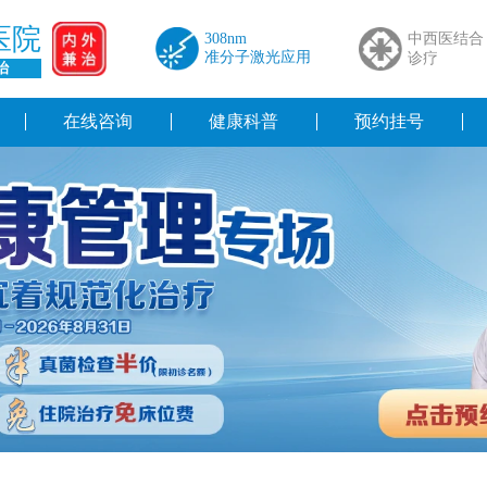
医院
308nm
中西医结合
准分子激光应用
诊疗
治
在线咨询
健康科普
预约挂号