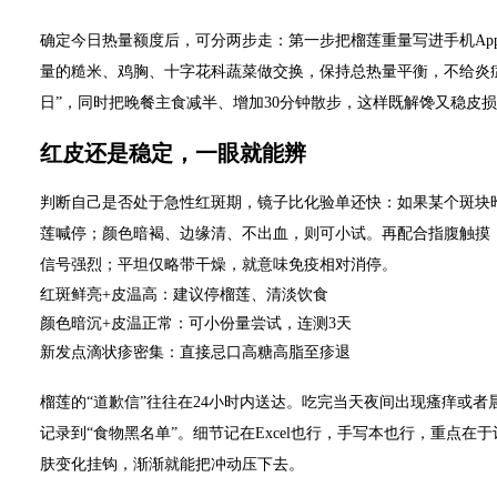
确定今日热量额度后，可分两步走：第一步把榴莲重量写进手机Ap
量的糙米、鸡胸、十字花科蔬菜做交换，保持总热量平衡，不给炎
日”，同时把晚餐主食减半、增加30分钟散步，这样既解馋又稳皮
红皮还是稳定，一眼就能辨
判断自己是否处于急性红斑期，镜子比化验单还快：如果某个斑块
莲喊停；颜色暗褐、边缘清、不出血，则可小试。再配合指腹触摸
信号强烈；平坦仅略带干燥，就意味免疫相对消停。
红斑鲜亮+皮温高：建议停榴莲、清淡饮食
颜色暗沉+皮温正常：可小份量尝试，连测3天
新发点滴状疹密集：直接忌口高糖高脂至疹退
榴莲的“道歉信”往往在24小时内送达。吃完当天夜间出现瘙痒或
记录到“食物黑名单”。细节记在Excel也行，手写本也行，重点
肤变化挂钩，渐渐就能把冲动压下去。