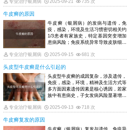
专业治疗银屑病
2025-09-21
735 次
牛皮癣的原因
牛皮癣（银屑病）的发病与遗传，免
疫，感染，环境及生活习惯密切相关约
1/3患者有家族史，特定基因突变增加
患病风险；免疫系统异常导致皮肤细胞
过度增殖；链球菌感染，外伤，精神压
专业治疗银屑病
2025-09-15
681 次
力等可诱发病情；寒冷潮湿环境，吸
烟，酗酒等不良习惯亦为常见诱因理解
头皮型牛皮癣是什么引起的
这些因素有助于患者针对性预防和管理
疾病。
头皮型牛皮癣的成因复杂，涉及遗传，
免疫，感染，环境，精神及生活方式等
多方面因素遗传因素是核心诱因，若家
族中有患病史，子女发病风险显著增加
免疫系统异常导致皮肤细胞过度增殖，
专业治疗银屑病
2025-09-13
718 次
形成慢性炎症链球菌感染，外伤或化学
刺激可能触发病情长期精神压力，高脂
牛皮癣复发的原因
高糖饮食，熬夜等不良习惯也会降低免
疫力，诱发或加重症状日常需避免刺激
牛皮癣（银屑病）复发与遗传，免疫异