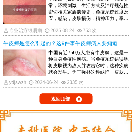
性洗护产品，保持头皮清洁湿润，并注
常，环境刺激，生活方式及治疗规范性
意预防感染。
密切相关家族遗传史，免疫系统过度反
应，感染，皮肤损伤，精神压力，季节
变化及不规范用药均是常见诱因患者需
专业治疗银屑病
2025-08-24
753 次
通过科学管理诱因，坚持规范治疗，调
整生活习惯来降低复发风险。
牛皮癣是怎么引起的？这9件事牛皮癣病人要知道
中国有近750万人患有牛皮癣，这是一
种自身免疫性疾病。当免疫系统错误地
将皮肤视为敌人并攻击它时，这种疾病
就会发生。为了弥补这种缺陷，皮肤细
胞以加速的速度生长，并聚集在身体表
ydjswzh
2024-06-24
2335 次
面干燥发痒的皮肤上，这些皮肤可以是
红色、白色和银色，上面覆盖着鳞片。
返回顶部