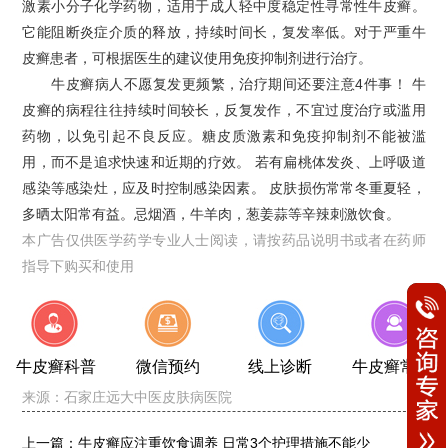
激素小分子化学药物，适用于成人轻中度稳定性寻常性牛皮癣。
它能阻断炎症介质的释放，持续时间长，复发率低。对于严重牛
皮癣患者，可根据医生的建议使用免疫抑制剂进行治疗。
牛皮癣病人不愿复发更频繁，治疗期间还要注意4件事！ 牛
皮癣的病程往往持续时间较长，反复发作，不宜过度治疗或滥用
药物，以免引起不良反应。糖皮质激素和免疫抑制剂不能被滥
用，而不是追求快速和近期的疗效。 若有扁桃体发炎、上呼吸道
感染等感染灶，应及时控制感染因素。 皮肤损伤常常冬重夏轻，
多晒太阳常有益。忌烟酒，牛羊肉，葱姜蒜等辛辣刺激饮食。
本广告仅供医学药学专业人士阅读，请按药品说明书或者在药师
指导下购买和使用
牛皮癣科普
微信预约
线上诊断
牛皮癣常识
来源：
石家庄远大中医皮肤病医院
上一篇：
牛皮癣应注重饮食调养 日常3个护理措施不能少