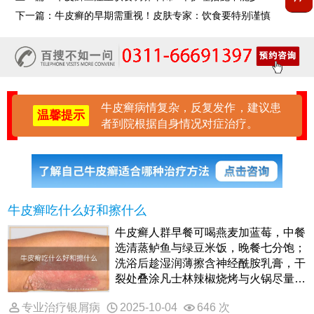
下一篇：
牛皮癣的早期需重视！皮肤专家：饮食要特别谨慎
牛皮癣病情复杂，反复发作，建议患
温馨提示
者到院根据自身情况对症治疗。
牛皮癣吃什么好和擦什么
牛皮癣人群早餐可喝燕麦加蓝莓，中餐
选清蒸鲈鱼与绿豆米饭，晚餐七分饱；
洗浴后趁湿润薄擦含神经酰胺乳膏，干
裂处叠涂凡士林辣椒烧烤与火锅尽量避
免，烟酒同步减量，痒剧勿抓挠，轻拍
专业治疗银屑病
2025-10-04
646 次
替抓挠，按指尖计时三分钟转移注意