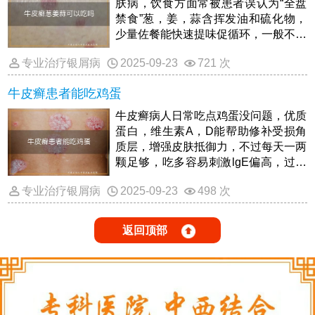
肤病，饮食方面常被患者误认为“全盘
禁食”葱，姜，蒜含挥发油和硫化物，
少量佐餐能快速提味促循环，一般不会
诱发皮损加重；可一旦出现食用后皮损
专业治疗银屑病
2025-09-23
721 次
变红，瘙痒明显，应立即减量或暂停烹
饪时先把蒜拍碎用油煸透，姜切薄片煮
牛皮癣患者能吃鸡蛋
久一点，辛辣味减轻后再入口，对皮疹
的刺激更小；若处于急性进行期或伴有
牛皮癣病人日常吃点鸡蛋没问题，优质
胃肠道不适，暂以微辣或免蒜版本为
蛋白，维生素A，D能帮助修补受损角
主，观察两周再复查。
质层，增强皮肤抵御力，不过每天一两
颗足够，吃多容易刺激lgE偏高，过敏
体质或伴痛风者要酌减，吃鸡蛋白比全
专业治疗银屑病
2025-09-23
498 次
蛋更稳妥，烹饪少用油盐辣，配合充分
补水和杂粮蔬果，皮损恢复会更顺利。
返回顶部