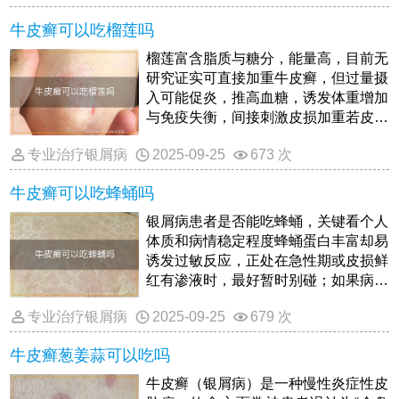
力，效果更稳。
牛皮癣可以吃榴莲吗
榴莲富含脂质与糖分，能量高，目前无
研究证实可直接加重牛皮癣，但过量摄
入可能促炎，推高血糖，诱发体重增加
与免疫失衡，间接刺激皮损加重若皮损
正在急性期或伴有湿热内蕴，血糖异
专业治疗银屑病
2025-09-25
673 次
常，肥胖，建议暂避；皮损稳定者每日
不超过50克果肉，搭配温水共食，察
牛皮癣可以吃蜂蛹吗
觉瘙痒，红斑增剧即暂停想定份量与频
率可线上询问。
银屑病患者是否能吃蜂蛹，关键看个人
体质和病情稳定程度蜂蛹蛋白丰富却易
诱发过敏反应，正处在急性期或皮损鲜
红有渗液时，最好暂时别碰；如果病情
稳定，从未对蜂类产品过敏，可极少量
专业治疗银屑病
2025-09-25
679 次
试尝，若无瘙痒加重或新皮疹冒出，再
偶尔小量佐餐即可，切勿贪多日常仍需
牛皮癣葱姜蒜可以吃吗
以清淡，低刺激，富含ω-3脂肪酸的食
物为主，任何新食材引入都要观察三
牛皮癣（银屑病）是一种慢性炎症性皮
日，不适立即停止并反馈给主治医生。