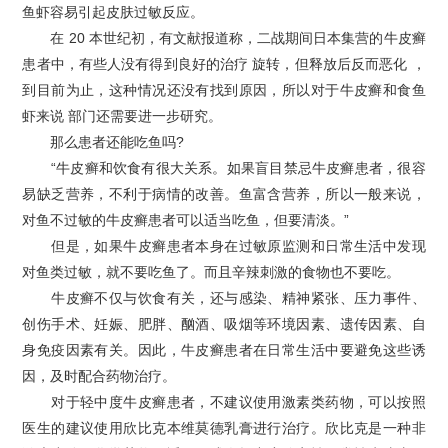
鱼虾容易引起皮肤过敏反应。
在 20 本世纪初，有文献报道称，二战期间日本集营的牛皮癣
患者中，有些人没有得到良好的治疗 旋转，但释放后反而恶化 ，
到目前为止，这种情况还没有找到原因，所以对于牛皮癣和食鱼
虾来说 部门还需要进一步研究。
那么患者还能吃鱼吗?
“牛皮癣和饮食有很大关系。如果盲目禁忌牛皮癣患者，很容
易缺乏营养，不利于病情的改善。鱼富含营养，所以一般来说，
对鱼不过敏的牛皮癣患者可以适当吃鱼，但要清淡。”
但是，如果牛皮癣患者本身在过敏原监测和日常生活中发现
对鱼类过敏，就不要吃鱼了。而且辛辣刺激的食物也不要吃。
牛皮癣不仅与饮食有关，还与感染、精神紧张、压力事件、
创伤手术、妊娠、肥胖、酗酒、吸烟等环境因素、遗传因素、自
身免疫因素有关。因此，牛皮癣患者在日常生活中要避免这些诱
因，及时配合药物治疗。
对于轻中度牛皮癣患者，不建议使用激素类药物，可以按照
医生的建议使用欣比克本维莫德乳膏进行治疗。欣比克是一种非