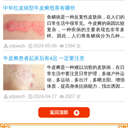
相当大的负面影响。牛皮癣病虽然是一
中年红皮病型牛皮癣危害有哪些
种顽固性皮肤疾病，但还是有很多人会
误认为这只是一种普通的皮肤疾病，不
鱼鳞病是一种反复性皮肤病，在人们的
需要采取治疗也会自愈的。
日常生活中很常见。牛皮癣的病因比较
复杂，一种疾病的主要表现也非常多
样。因此，人们将鱼鳞病分为几种类
型:普通牛皮癣、脓疱牛皮癣、骨关节
ydjswzh
2024-05-08
2394 次
牛皮癣和红皮病。这一次，人们关键是
掌握红皮病鱼鳞病，这种类型比较少
牛皮癣患者起床后有4忌 一定要注意
见。可是如果病发都是不分年纪的，因
而成年人群都是极有可能身患红皮病型
牛皮癣是一种难以治愈的皮肤病，在日
鱼鳞病的。
常生活中要注意日常护理，多做户外运
动，多运动，多出汗，多晒太阳。增强
体质，提高身体抗病能力，找出诱因，
尽量避免。如果出现扁桃体炎，应积极
ydjswzh
2024-04-27
2007 次
治疗，避免染发、纹身等各种强烈的物
理和化学刺激，以及患者应定期治疗，
饮食要合理，不要挑食，避免吸烟和适
返回顶部
量饮酒，