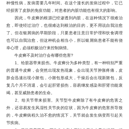
种慢性病，发病需要几年时间。在这个漫长的发病过程中，它已
经损害了皮肤的免疫功能，对患者的内脏功能也有很大的影响。
因此，牛皮癣的根源已经渗透到内脏，在这种情况下很难治
愈，即使经过治疗，也很难达到根治的目的，更不用说自我治愈
了。但在银屑病的早期阶段，只要患者注意日常护理和饮食调理
也可以自我治愈，但这种机会相当小，所以银屑病患者不能有侥
幸心理，必须积极治疗来控制病情。
牛皮癣不及时治疗会有哪些危害?
1、给脏器带来损伤。牛皮癣分为多种类型，有一种特别严重
的普通牛皮癣，会突然出现发热现象，会出现关节肿胀疼痛，皮
肤会迅速出现小脓包，小脓包形成大，干燥后会出现新脓包，反
复几个月不消退，会引起肝肾损伤，容易继发感染和肝肾功能衰
竭，甚至威胁患者的生命。
2、给关节带来损害。关节型牛皮癣除了有牛皮癣的危害之
外，还容易发生风湿性关节炎的症状，因为牛皮癣的危害所导致
的，牛皮癣病程久治不愈的情况下，关节就会发生病变而引起关
节疾病。