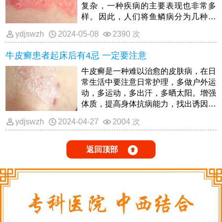
复杂，一种疾病的主要表现也非常多
样。因此，人们将鱼鳞病分为几种类
型:普通牛皮癣、脓疱牛皮癣、骨关节
ydjswzh
2024-05-08
2390 次
牛皮癣和红皮病。这一次，人们关键是
掌握红皮病鱼鳞病，这种类型比较少
牛皮癣患者起床后有4忌 一定要注意
见。可是如果病发都是不分年纪的，因
而成年人群都是极有可能身患红皮病型
牛皮癣是一种难以治愈的皮肤病，在日
鱼鳞病的。
常生活中要注意日常护理，多做户外运
动，多运动，多出汗，多晒太阳。增强
体质，提高身体抗病能力，找出诱因，
尽量避免。如果出现扁桃体炎，应积极
ydjswzh
2024-04-27
2004 次
治疗，避免染发、纹身等各种强烈的物
理和化学刺激，以及患者应定期治疗，
饮食要合理，不要挑食，避免吸烟和适
返回顶部
量饮酒，