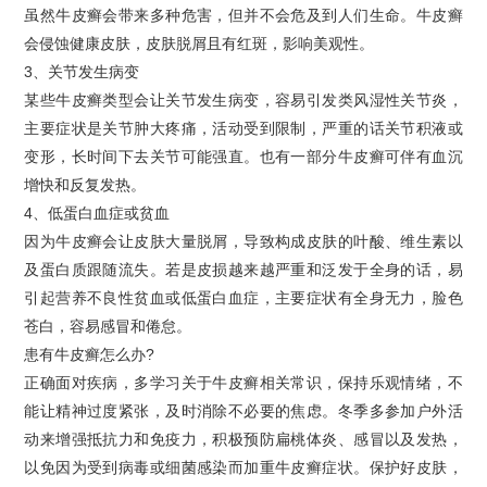
虽然牛皮癣会带来多种危害，但并不会危及到人们生命。牛皮癣
会侵蚀健康皮肤，皮肤脱屑且有红斑，影响美观性。
3、关节发生病变
某些牛皮癣类型会让关节发生病变，容易引发类风湿性关节炎，
主要症状是关节肿大疼痛，活动受到限制，严重的话关节积液或
变形，长时间下去关节可能强直。也有一部分牛皮癣可伴有血沉
增快和反复发热。
4、低蛋白血症或贫血
因为牛皮癣会让皮肤大量脱屑，导致构成皮肤的叶酸、维生素以
及蛋白质跟随流失。若是皮损越来越严重和泛发于全身的话，易
引起营养不良性贫血或低蛋白血症，主要症状有全身无力，脸色
苍白，容易感冒和倦怠。
患有牛皮癣怎么办?
正确面对疾病，多学习关于牛皮癣相关常识，保持乐观情绪，不
能让精神过度紧张，及时消除不必要的焦虑。冬季多参加户外活
动来增强抵抗力和免疫力，积极预防扁桃体炎、感冒以及发热，
以免因为受到病毒或细菌感染而加重牛皮癣症状。保护好皮肤，