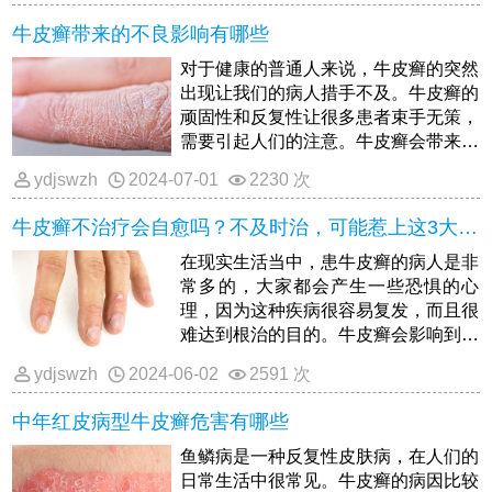
牛皮癣带来的不良影响有哪些
对于健康的普通人来说，牛皮癣的突然
出现让我们的病人措手不及。牛皮癣的
顽固性和反复性让很多患者束手无策，
需要引起人们的注意。牛皮癣会带来什
么样的不良影响？
ydjswzh
2024-07-01
2230 次
牛皮癣不治疗会自愈吗？不及时治，可能惹上这3大麻烦
在现实生活当中，患牛皮癣的病人是非
常多的，大家都会产生一些恐惧的心
理，因为这种疾病很容易复发，而且很
难达到根治的目的。牛皮癣会影响到病
人的外观，久治不愈还会产生心理障
ydjswzh
2024-06-02
2591 次
碍，那么就会对病人的生活和工作造成
相当大的负面影响。牛皮癣病虽然是一
中年红皮病型牛皮癣危害有哪些
种顽固性皮肤疾病，但还是有很多人会
误认为这只是一种普通的皮肤疾病，不
鱼鳞病是一种反复性皮肤病，在人们的
需要采取治疗也会自愈的。
日常生活中很常见。牛皮癣的病因比较