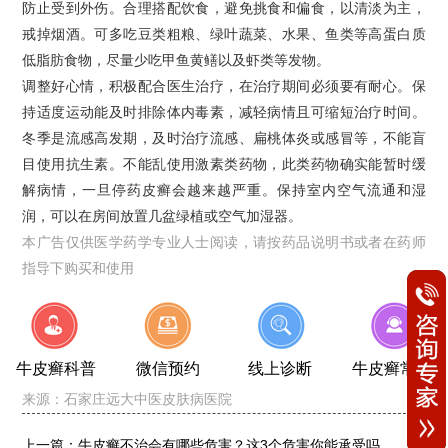
防止受到外伤。合理搭配饮食，避免挑食和偏食，以清淡为主，
戒掉烟酒。可多吃豆类粗粮、绿叶蔬菜、水果、鱼类等高蛋白质
低脂肪食物，尽量少吃甲鱼黄鳝以及虾类等发物。
调整好心情，积极配合医生治疗，在治疗期间必须要有耐心。保
持适度运动能及时排除体内毒素，减轻病情且可缩短治疗时间。
冬季是流感高发期，及时治疗流感、扁桃体炎或感冒等，不能盲
目使用抗生素。不能乱使用激素类药物，此类药物确实能暂时缓
解病情，一旦停药皮癣会越来越严重。保持室内空气流通和湿
润，可以在房间放置几盆绿植或空气加湿器。
本广告仅供医学药学专业人士阅读，请按药品说明书或者在药师
指导下购买和使用
牛皮癣科普
微信预约
线上诊断
牛皮癣常识
来源：
石家庄远大中医皮肤病医院
上一篇：
牛皮癣不治会有哪些危害？这3个危害你能承受吗