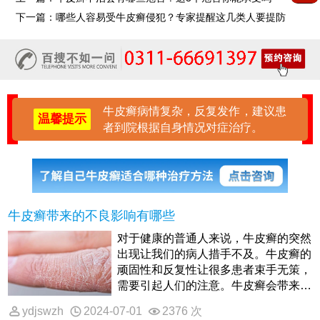
下一篇：
哪些人容易受牛皮癣侵犯？专家提醒这几类人要提防
牛皮癣病情复杂，反复发作，建议患
温馨提示
者到院根据自身情况对症治疗。
牛皮癣带来的不良影响有哪些
对于健康的普通人来说，牛皮癣的突然
出现让我们的病人措手不及。牛皮癣的
顽固性和反复性让很多患者束手无策，
需要引起人们的注意。牛皮癣会带来什
么样的不良影响？
ydjswzh
2024-07-01
2376 次